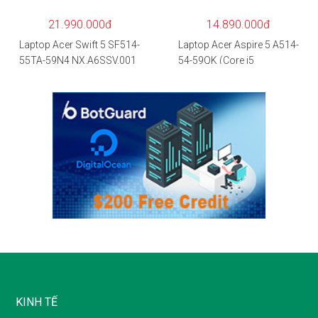
– Hàng chính hãng
21.990.000đ
14.890.000đ
Laptop Acer Swift 5 SF514-
Laptop Acer Aspire 5 A514-
55TA-59N4 NX.A6SSV.001
54-59QK (Core i5
(i5-1135G7/16GB
1135G7/8GB
RAM/1TB
RAM/512GB/14″FHD/Win
SSD/14″FHD_Touch/Win1
11/Vàng)
0/Xanh) – Hàng chính
hãng
KINH TẾ