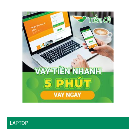
THÂN SAU(CÓ MÚT)
MẺ EDIE BAUER
MD126
LAPTOP