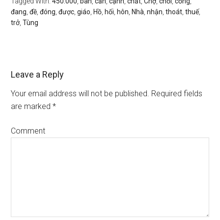
Tagged With:
450.000
,
bàn
,
cấn
,
cạnh
,
chất
,
Chợ
,
chối
,
cống
,
đang
,
đề
,
đóng
,
được
,
giáo
,
Hồ
,
hối
,
hôn
,
Nhà
,
nhận
,
thoát
,
thuế
,
trở
,
Tùng
Leave a Reply
Your email address will not be published.
Required fields
are marked
*
Comment