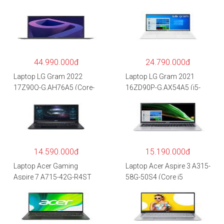
44.990.000đ
24.790.000đ
Laptop LG Gram 2022
Laptop LG Gram 2021
17Z90Q-G.AH76A5 (Core-
16ZD90P-G.AX54A5 (i5-
i7
1135G7/8GB RAM/512GB
1260P/16GB/512GB/17″
SSD/16″WQXGA/Dos/Trắ
WQXGA/Win 11/Xám)
ng)
14.590.000đ
15.190.000đ
Laptop Acer Gaming
Laptop Acer Aspire 3 A315-
Aspire 7 A715-42G-R4ST
58G-50S4 (Core i5
NH.QAYSV.004 (R5
1135G7/8GB
5500U/8GB RAM/256GB
RAM/512GB/15.6″FHD/M
SSD/15.6″FHD
X350 2GB/Win 10/Bạc)
IPS/GTX1650 4GB/Win10)