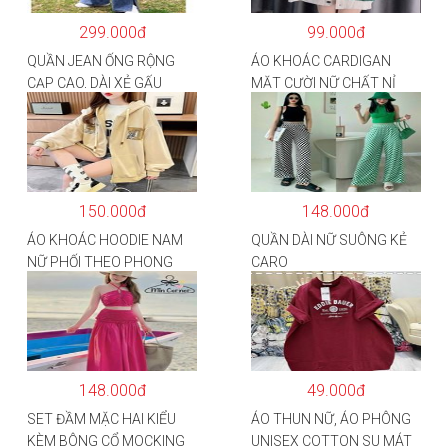
299.000đ
99.000đ
QUẦN JEAN ỐNG RỘNG
ÁO KHOÁC CARDIGAN
CẠP CAO, DÀI XẺ GẤU
MẶT CƯỜI NỮ CHẤT NỈ
PHONG CÁCH J6
COTTON
150.000đ
148.000đ
ÁO KHOÁC HOODIE NAM
QUẦN DÀI NỮ SUÔNG KẺ
NỮ PHỐI THEO PHONG
CARO
CÁCH HÀN QUỐC FORM
RỘNG HÌNH THÊU SIÊU
ĐẸP CỰC CHẤT LƯỢNG
HÀNG HOT TREND
148.000đ
49.000đ
SET ĐẦM MẶC HAI KIỂU
ÁO THUN NỮ, ÁO PHÔNG
KÈM BÔNG CỔ MOCKING
UNISEX COTTON SU MÁT