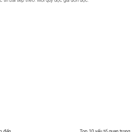
c tin bài tiếp theo. Mời quý độc giả đón đọc.
o đến
Top 10 yếu tố quan trọng