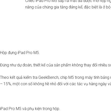
Chiếc iPad Pro M5 sắp ra mắt đã được mở hộp nga
năng của chúng gia tăng đáng kể, đặc biệt là ở b
Hộp đựng iPad Pro M5.
Đúng như dự đoán, thiết kế của sản phẩm không thay đổi nhiều s
Theo kết quả kiểm tra GeekBench, chip M5 trong máy tính bảng mới
– 15%, một con số không hề nhỏ đối với các tác vụ hàng ngày v
iPad Pro M5 và phụ kiện trong hộp.