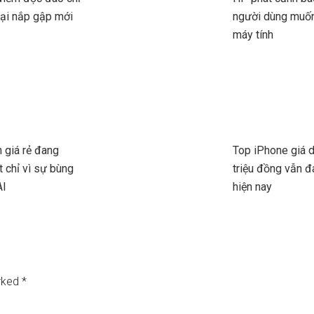
oại nắp gập mới
người dùng muố
máy tính
h giá rẻ đang
Top iPhone giá 
t chỉ vì sự bùng
triệu đồng vẫn 
AI
hiện nay
arked
*