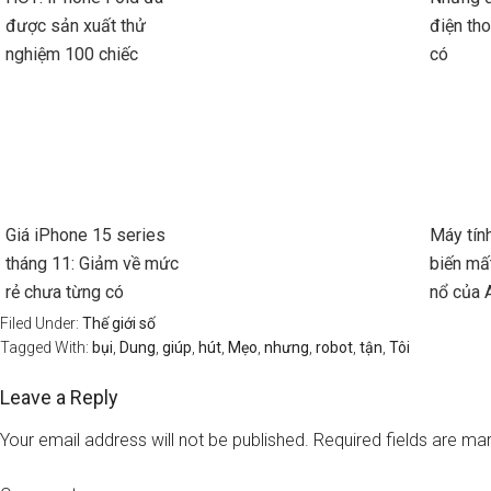
được sản xuất thử
điện th
nghiệm 100 chiếc
có
Giá iPhone 15 series
Máy tín
tháng 11: Giảm về mức
biến mấ
rẻ chưa từng có
nổ của 
Filed Under:
Thế giới số
Tagged With:
bụi
,
Dung
,
giúp
,
hút
,
Mẹo
,
nhưng
,
robot
,
tận
,
Tôi
Leave a Reply
Your email address will not be published.
Required fields are m