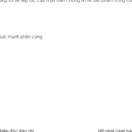
húng tôi sẽ tiếp tục cập nhật thêm thông tin về sản phẩm trong cá
a sức mạnh phần cứng.
iểm độc đáo chỉ
HP phát cảnh bá