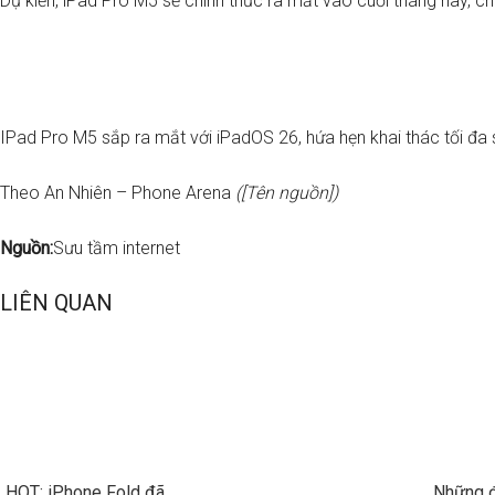
Dự kiến, ​​iPad Pro M5 sẽ chính thức ra mắt vào cuối tháng này, c
IPad Pro M5 sắp ra mắt với iPadOS 26, hứa hẹn khai thác tối đ
Theo An Nhiên – Phone Arena
([Tên nguồn])
Nguồn:
Sưu tầm internet
LIÊN QUAN
HOT: iPhone Fold đã
Những đ