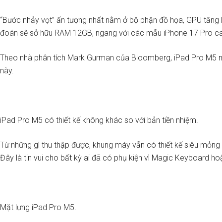
“Bước nhảy vọt” ấn tượng nhất nằm ở bộ phận đồ họa, GPU tăng l
đoán sẽ sở hữu RAM 12GB, ngang với các mẫu iPhone 17 Pro c
Theo nhà phân tích Mark Gurman của Bloomberg, iPad Pro M5 mới 
này.
iPad Pro M5 có thiết kế không khác so với bản tiền nhiệm.
Từ những gì thu thập được, khung máy vẫn có thiết kế siêu mỏng
Đây là tin vui cho bất kỳ ai đã có phụ kiện vì Magic Keyboard h
Mặt lưng iPad Pro M5.