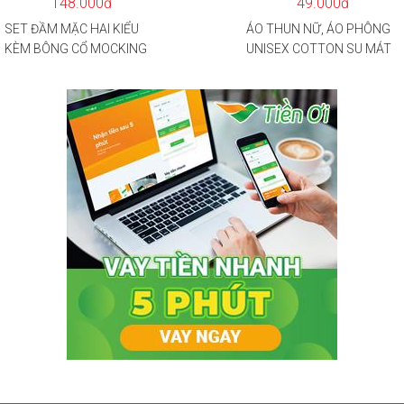
148.000đ
49.000đ
SET ĐẦM MẶC HAI KIỂU
ÁO THUN NỮ, ÁO PHÔNG
KÈM BÔNG CỔ MOCKING
UNISEX COTTON SU MÁT
THÂN SAU(CÓ MÚT)
MẺ EDIE BAUER
MD126