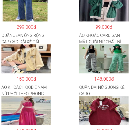
299.000đ
99.000đ
QUẦN JEAN ỐNG RỘNG
ÁO KHOÁC CARDIGAN
CẠP CAO, DÀI XẺ GẤU
MẶT CƯỜI NỮ CHẤT NỈ
PHONG CÁCH J6
COTTON
150.000đ
148.000đ
ÁO KHOÁC HOODIE NAM
QUẦN DÀI NỮ SUÔNG KẺ
NỮ PHỐI THEO PHONG
CARO
CÁCH HÀN QUỐC FORM
RỘNG HÌNH THÊU SIÊU
ĐẸP CỰC CHẤT LƯỢNG
HÀNG HOT TREND