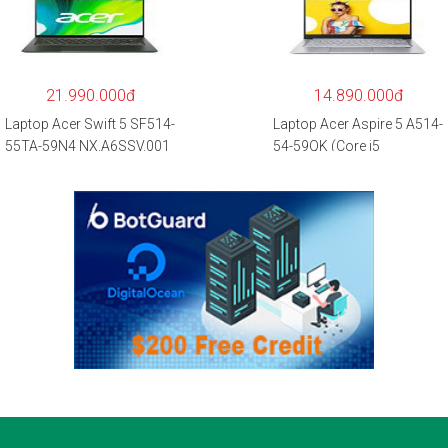
5500U/8GB RAM/256GB
RAM/512GB/15.6″FHD/M
SSD/15.6″FHD
X350 2GB/Win 10/Bạc)
IPS/GTX1650 4GB/Win10)
– Hàng chính hãng
21.990.000đ
14.890.000đ
Laptop Acer Swift 5 SF514-
Laptop Acer Aspire 5 A514-
55TA-59N4 NX.A6SSV.001
54-59QK (Core i5
(i5-1135G7/16GB
1135G7/8GB
RAM/1TB
RAM/512GB/14″FHD/Win
SSD/14″FHD_Touch/Win1
11/Vàng)
0/Xanh) – Hàng chính
hãng