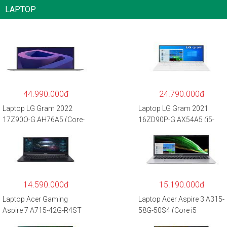
LAPTOP
44.990.000đ
24.790.000đ
Laptop LG Gram 2022
Laptop LG Gram 2021
17Z90Q-G.AH76A5 (Core-
16ZD90P-G.AX54A5 (i5-
i7
1135G7/8GB RAM/512GB
1260P/16GB/512GB/17″
SSD/16″WQXGA/Dos/Trắ
WQXGA/Win 11/Xám)
ng)
14.590.000đ
15.190.000đ
Laptop Acer Gaming
Laptop Acer Aspire 3 A315-
Aspire 7 A715-42G-R4ST
58G-50S4 (Core i5
NH.QAYSV.004 (R5
1135G7/8GB