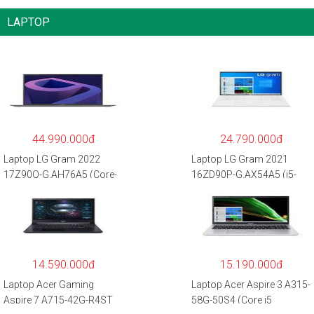
LAPTOP
44.990.000đ
24.790.000đ
Laptop LG Gram 2022
Laptop LG Gram 2021
17Z90Q-G.AH76A5 (Core-
16ZD90P-G.AX54A5 (i5-
i7
1135G7/8GB RAM/512GB
1260P/16GB/512GB/17″
SSD/16″WQXGA/Dos/Trắ
WQXGA/Win 11/Xám)
ng)
14.590.000đ
15.190.000đ
Laptop Acer Gaming
Laptop Acer Aspire 3 A315-
Aspire 7 A715-42G-R4ST
58G-50S4 (Core i5