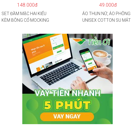
148.000đ
49.000đ
SET ĐẦM MẶC HAI KIỂU
ÁO THUN NỮ, ÁO PHÔNG
KÈM BÔNG CỔ MOCKING
UNISEX COTTON SU MÁT
THÂN SAU(CÓ MÚT)
MẺ EDIE BAUER
MD126