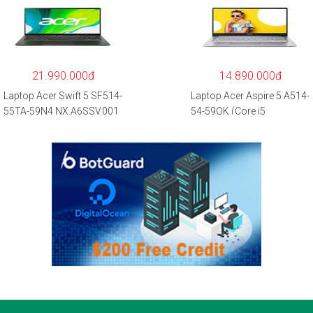
NH.QAYSV.004 (R5
1135G7/8GB
5500U/8GB RAM/256GB
RAM/512GB/15.6″FHD/M
SSD/15.6″FHD
X350 2GB/Win 10/Bạc)
IPS/GTX1650 4GB/Win10)
– Hàng chính hãng
21.990.000đ
14.890.000đ
Laptop Acer Swift 5 SF514-
Laptop Acer Aspire 5 A514-
55TA-59N4 NX.A6SSV.001
54-59QK (Core i5
(i5-1135G7/16GB
1135G7/8GB
RAM/1TB
RAM/512GB/14″FHD/Win
SSD/14″FHD_Touch/Win1
11/Vàng)
0/Xanh) – Hàng chính
hãng