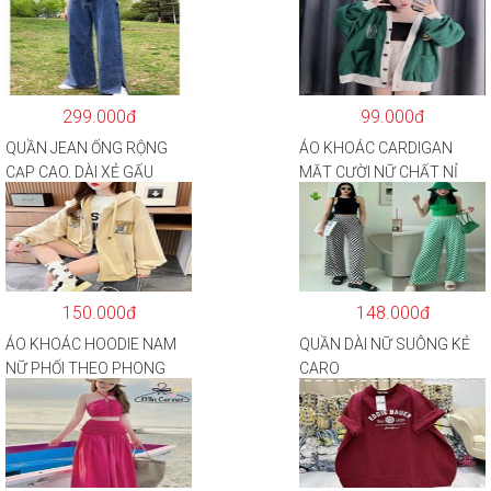
299.000đ
99.000đ
QUẦN JEAN ỐNG RỘNG
ÁO KHOÁC CARDIGAN
CẠP CAO, DÀI XẺ GẤU
MẶT CƯỜI NỮ CHẤT NỈ
PHONG CÁCH J6
COTTON
150.000đ
148.000đ
ÁO KHOÁC HOODIE NAM
QUẦN DÀI NỮ SUÔNG KẺ
NỮ PHỐI THEO PHONG
CARO
CÁCH HÀN QUỐC FORM
RỘNG HÌNH THÊU SIÊU
ĐẸP CỰC CHẤT LƯỢNG
HÀNG HOT TREND