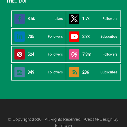
THEO DÕI
3.5k
1.7k
Likes
Followers
735
2.8k
Followers
Subscribes
524
7.3m
Followers
Followers
849
286
Followers
Subscribes
© Copyright 2026 · All Rights Reserved · Website Design By:
tct.info.vn