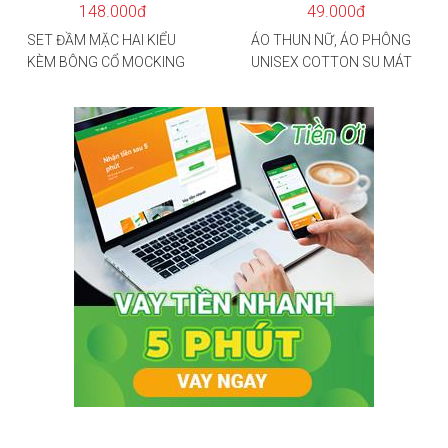
148.000đ
49.000đ
SET ĐẦM MẶC HAI KIỂU
ÁO THUN NỮ, ÁO PHÔNG
KÈM BÔNG CỔ MOCKING
UNISEX COTTON SU MÁT
THÂN SAU(CÓ MÚT)
MẺ EDIE BAUER
MD126