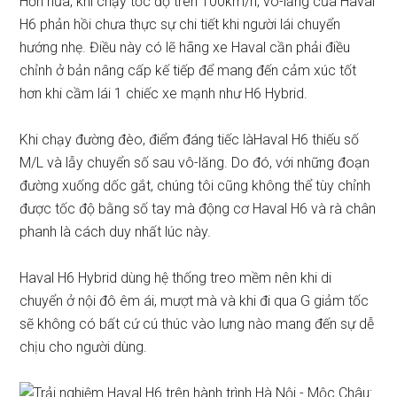
Hơn nữa, khi chạy tốc độ trên 100km/h, vô-lăng của Haval
H6 phản hồi chưa thực sự chi tiết khi người lái chuyển
hướng nhẹ. Điều này có lẽ hãng xe Haval cần phải điều
chỉnh ở bản nâng cấp kế tiếp để mang đến cảm xúc tốt
hơn khi cầm lái 1 chiếc xe mạnh như H6 Hybrid.
Khi chạy đường đèo, điểm đáng tiếc làHaval H6 thiếu số
M/L và lẫy chuyển số sau vô-lăng. Do đó, với những đoạn
đường xuống dốc gắt, chúng tôi cũng không thể tùy chỉnh
được tốc độ bằng số tay mà động cơ Haval H6 và rà chân
phanh là cách duy nhất lúc này.
Haval H6 Hybrid dùng hệ thống treo mềm nên khi di
chuyển ở nội đô êm ái, mượt mà và khi đi qua G giảm tốc
sẽ không có bất cứ cú thúc vào lưng nào mang đến sự dễ
chịu cho người dùng.