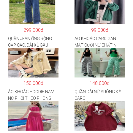
299.000đ
99.000đ
QUẦN JEAN ỐNG RỘNG
ÁO KHOÁC CARDIGAN
CẠP CAO, DÀI XẺ GẤU
MẶT CƯỜI NỮ CHẤT NỈ
PHONG CÁCH J6
COTTON
150.000đ
148.000đ
ÁO KHOÁC HOODIE NAM
QUẦN DÀI NỮ SUÔNG KẺ
NỮ PHỐI THEO PHONG
CARO
CÁCH HÀN QUỐC FORM
RỘNG HÌNH THÊU SIÊU
ĐẸP CỰC CHẤT LƯỢNG
HÀNG HOT TREND