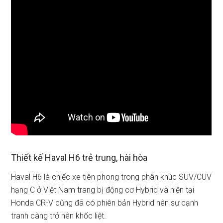
Thiết kế Haval H6 trẻ trung, hài hòa
Haval H6 là chiếc xe tiên phong trong phân khúc SUV/CUV
hạng C ở Việt Nam trang bị động cơ Hybrid và hiện tại
Honda CR-V cũng đã có phiên bản Hybrid nên sự cạnh
tranh càng trở nên khốc liệt.