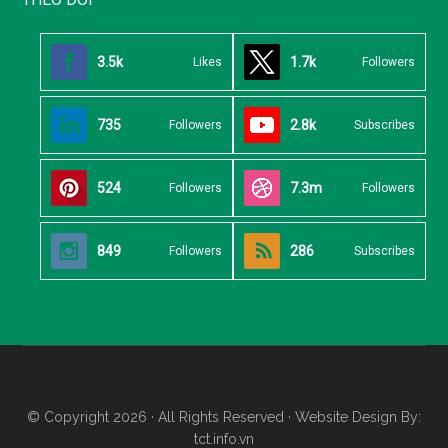
3.5k
1.7k
Likes
Followers
735
2.8k
Followers
Subscribes
524
7.3m
Followers
Followers
849
286
Followers
Subscribes
© Copyright 2026 · All Rights Reserved · Website Design By:
tct.info.vn