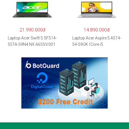
5500U/8GB RAM/256GB
RAM/512GB/15.6″FHD/M
SSD/15.6″FHD
X350 2GB/Win 10/Bạc)
IPS/GTX1650 4GB/Win10)
– Hàng chính hãng
21.990.000đ
14.890.000đ
Laptop Acer Swift 5 SF514-
Laptop Acer Aspire 5 A514-
55TA-59N4 NX.A6SSV.001
54-59QK (Core i5
(i5-1135G7/16GB
1135G7/8GB
RAM/1TB
RAM/512GB/14″FHD/Win
SSD/14″FHD_Touch/Win1
11/Vàng)
0/Xanh) – Hàng chính
hãng