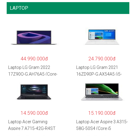
LAPTOP
44.990.000đ
24.790.000đ
Laptop LG Gram 2022
Laptop LG Gram 2021
17Z90Q-G.AH76A5 (Core-
16ZD90P-G.AX54A5 (i5-
i7
1135G7/8GB RAM/512GB
1260P/16GB/512GB/17″
SSD/16″WQXGA/Dos/Trắ
WQXGA/Win 11/Xám)
ng)
14.590.000đ
15.190.000đ
Laptop Acer Gaming
Laptop Acer Aspire 3 A315-
Aspire 7 A715-42G-R4ST
58G-50S4 (Core i5
NH.QAYSV.004 (R5
1135G7/8GB