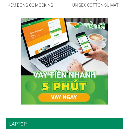
KÈM BÔNG CỔ MOCKING
UNISEX COTTON SU MÁT
THÂN SAU(CÓ MÚT)
MẺ EDIE BAUER
MD126
LAPTOP