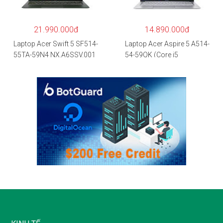
IPS/GTX1650 4GB/Win10)
– Hàng chính hãng
21.990.000đ
14.890.000đ
Laptop Acer Swift 5 SF514-
Laptop Acer Aspire 5 A514-
55TA-59N4 NX.A6SSV.001
54-59QK (Core i5
(i5-1135G7/16GB
1135G7/8GB
RAM/1TB
RAM/512GB/14″FHD/Win
SSD/14″FHD_Touch/Win1
11/Vàng)
0/Xanh) – Hàng chính
hãng