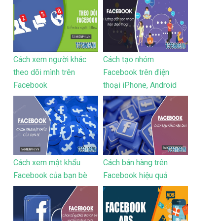
Cách xem người khác
Cách tạo nhóm
theo dõi mình trên
Facebook trên điện
Facebook
thoại iPhone, Android
Cách xem mật khẩu
Cách bán hàng trên
Facebook của bạn bè
Facebook hiệu quả