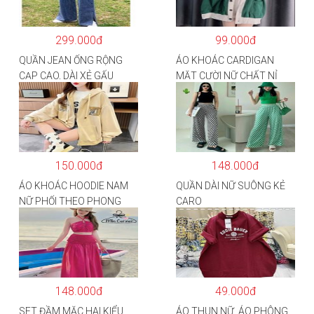
299.000đ
99.000đ
QUẦN JEAN ỐNG RỘNG
ÁO KHOÁC CARDIGAN
CẠP CAO, DÀI XẺ GẤU
MẶT CƯỜI NỮ CHẤT NỈ
PHONG CÁCH J6
COTTON
150.000đ
148.000đ
ÁO KHOÁC HOODIE NAM
QUẦN DÀI NỮ SUÔNG KẺ
NỮ PHỐI THEO PHONG
CARO
CÁCH HÀN QUỐC FORM
RỘNG HÌNH THÊU SIÊU
ĐẸP CỰC CHẤT LƯỢNG
HÀNG HOT TREND
148.000đ
49.000đ
SET ĐẦM MẶC HAI KIỂU
ÁO THUN NỮ, ÁO PHÔNG