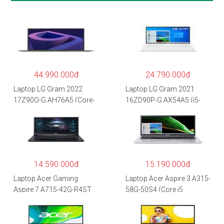
44.990.000đ
24.790.000đ
Laptop LG Gram 2022
Laptop LG Gram 2021
17Z90Q-G.AH76A5 (Core-
16ZD90P-G.AX54A5 (i5-
i7
1135G7/8GB RAM/512GB
1260P/16GB/512GB/17″
SSD/16″WQXGA/Dos/Trắ
WQXGA/Win 11/Xám)
ng)
14.590.000đ
15.190.000đ
Laptop Acer Gaming
Laptop Acer Aspire 3 A315-
Aspire 7 A715-42G-R4ST
58G-50S4 (Core i5
NH.QAYSV.004 (R5
1135G7/8GB
5500U/8GB RAM/256GB
RAM/512GB/15.6″FHD/M
SSD/15.6″FHD
X350 2GB/Win 10/Bạc)