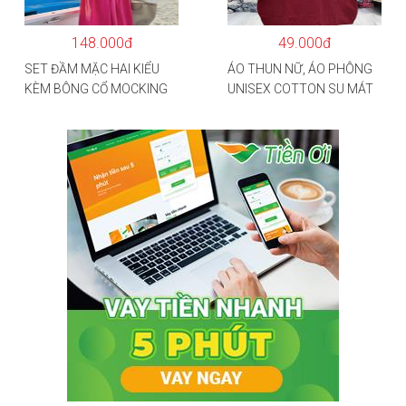
HÀNG HOT TREND
148.000đ
49.000đ
SET ĐẦM MẶC HAI KIỂU
ÁO THUN NỮ, ÁO PHÔNG
KÈM BÔNG CỔ MOCKING
UNISEX COTTON SU MÁT
THÂN SAU(CÓ MÚT)
MẺ EDIE BAUER
MD126