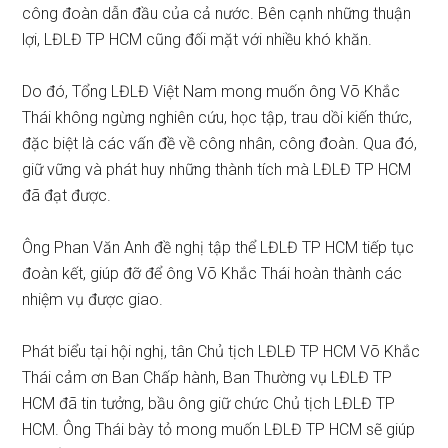
công đoàn dẫn đầu của cả nước. Bên cạnh những thuận
lợi, LĐLĐ TP HCM cũng đối mặt với nhiều khó khăn.
Do đó, Tổng LĐLĐ Việt Nam mong muốn ông Võ Khắc
Thái không ngừng nghiên cứu, học tập, trau dồi kiến thức,
đặc biệt là các vấn đề về công nhân, công đoàn. Qua đó,
giữ vững và phát huy những thành tích mà LĐLĐ TP HCM
đã đạt được.
Ông Phan Văn Anh đề nghị tập thể LĐLĐ TP HCM tiếp tục
đoàn kết, giúp đỡ để ông Võ Khắc Thái hoàn thành các
nhiệm vụ được giao.
Phát biểu tại hội nghị, tân Chủ tịch LĐLĐ TP HCM Võ Khắc
Thái cảm ơn Ban Chấp hành, Ban Thường vụ LĐLĐ TP
HCM đã tin tưởng, bầu ông giữ chức Chủ tịch LĐLĐ TP
HCM. Ông Thái bày tỏ mong muốn LĐLĐ TP HCM sẽ giúp