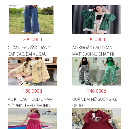
299.000đ
99.000đ
QUẦN JEAN ỐNG RỘNG
ÁO KHOÁC CARDIGAN
CẠP CAO, DÀI XẺ GẤU
MẶT CƯỜI NỮ CHẤT NỈ
PHONG CÁCH J6
COTTON
150.000đ
148.000đ
ÁO KHOÁC HOODIE NAM
QUẦN DÀI NỮ SUÔNG KẺ
NỮ PHỐI THEO PHONG
CARO
CÁCH HÀN QUỐC FORM
RỘNG HÌNH THÊU SIÊU
ĐẸP CỰC CHẤT LƯỢNG