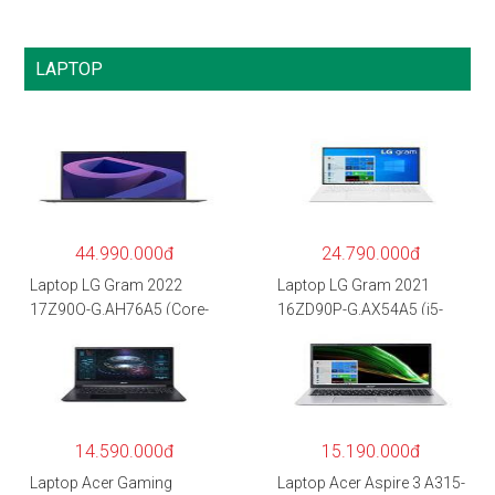
LAPTOP
44.990.000đ
24.790.000đ
Laptop LG Gram 2022
Laptop LG Gram 2021
17Z90Q-G.AH76A5 (Core-
16ZD90P-G.AX54A5 (i5-
i7
1135G7/8GB RAM/512GB
1260P/16GB/512GB/17″
SSD/16″WQXGA/Dos/Trắ
WQXGA/Win 11/Xám)
ng)
14.590.000đ
15.190.000đ
Laptop Acer Gaming
Laptop Acer Aspire 3 A315-