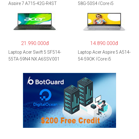
Aspire 7 A715-42G-R4ST
58G-50S4 (Core i5
NH.QAYSV.004 (R5
1135G7/8GB
5500U/8GB RAM/256GB
RAM/512GB/15.6″FHD/M
SSD/15.6″FHD
X350 2GB/Win 10/Bạc)
IPS/GTX1650 4GB/Win10)
– Hàng chính hãng
21.990.000đ
14.890.000đ
Laptop Acer Swift 5 SF514-
Laptop Acer Aspire 5 A514-
55TA-59N4 NX.A6SSV.001
54-59QK (Core i5
(i5-1135G7/16GB
1135G7/8GB
RAM/1TB
RAM/512GB/14″FHD/Win
SSD/14″FHD_Touch/Win1
11/Vàng)
0/Xanh) – Hàng chính
hãng