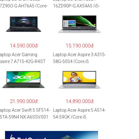
7Z90Q-G.AH76A5 (Core-
16ZD90P-G.AX54A5 (i5-
7
1135G7/8GB RAM/512GB
260P/16GB/512GB/17″
SSD/16″WQXGA/Dos/Trắ
QXGA/Win 11/Xám)
ng)
14.590.000đ
15.190.000đ
aptop Acer Gaming
Laptop Acer Aspire 3 A315-
spire 7 A715-42G-R4ST
58G-50S4 (Core i5
H.QAYSV.004 (R5
1135G7/8GB
500U/8GB RAM/256GB
RAM/512GB/15.6″FHD/M
SD/15.6″FHD
X350 2GB/Win 10/Bạc)
PS/GTX1650 4GB/Win10)
 Hàng chính hãng
21.990.000đ
14.890.000đ
aptop Acer Swift 5 SF514-
Laptop Acer Aspire 5 A514-
5TA-59N4 NX.A6SSV.001
54-59QK (Core i5
i5-1135G7/16GB
1135G7/8GB
AM/1TB
RAM/512GB/14″FHD/Win
SD/14″FHD_Touch/Win1
11/Vàng)