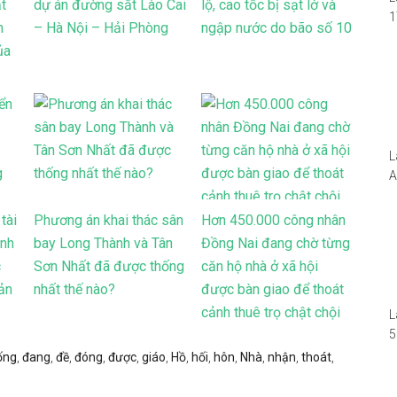
ất
dự án đường sắt Lào Cai
lộ, cao tốc bị sạt lở và
1
h
– Hà Nội – Hải Phòng
ngập nước do bão số 10
i
ủa
1
W
L
A
N
5
tài
Phương án khai thác sân
Hơn 450.000 công nhân
S
anh
bay Long Thành và Tân
Đồng Nai đang chờ từng
I
c
Sơn Nhất đã được thống
căn hộ nhà ở xã hội
–
ản
nhất thế nào?
được bàn giao để thoát
cảnh thuê trọ chật chội
L
5
(
ống
,
đang
,
đề
,
đóng
,
được
,
giáo
,
Hồ
,
hối
,
hôn
,
Nhà
,
nhận
,
thoát
,
R
S