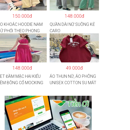
150.000đ
148.000đ
O KHOÁC HOODIE NAM
QUẦN DÀI NỮ SUÔNG KẺ
Ữ PHỐI THEO PHONG
CARO
ÁCH HÀN QUỐC FORM
ỘNG HÌNH THÊU SIÊU
ẸP CỰC CHẤT LƯỢNG
ÀNG HOT TREND
148.000đ
49.000đ
ET ĐẦM MẶC HAI KIỂU
ÁO THUN NỮ, ÁO PHÔNG
ÈM BÔNG CỔ MOCKING
UNISEX COTTON SU MÁT
HÂN SAU(CÓ MÚT)
MẺ EDIE BAUER
D126