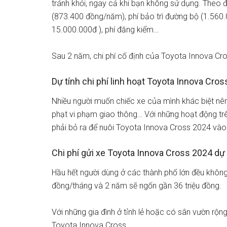
tránh khỏi, ngay cả khi bạn không sử dụng. Theo 
(873.400 đồng/năm), phí bảo trì đường bộ (1.560.
15.000.000đ ), phí đăng kiểm…
Sau 2 năm, chi phí cố định của Toyota Innova Cr
Dự tính chi phí linh hoạt Toyota Innova Cro
Nhiều người muốn chiếc xe của mình khác biệt nên 
phạt vi phạm giao thông… Với những hoạt động tr
phải bỏ ra để nuôi Toyota Innova Cross 2024 vào 
Chi phí gửi xe Toyota Innova Cross 2024 dự 
Hầu hết người dùng ở các thành phố lớn đều không 
đồng/tháng và 2 năm sẽ ngốn gần 36 triệu đồng.
Với những gia đình ở tỉnh lẻ hoặc có sân vườn rộng
Toyota Innova Cross.