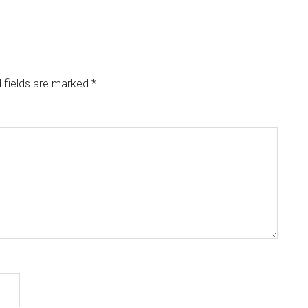
0
h
 fields are marked
*