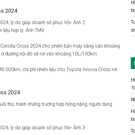
H
oss 2024
tí
T
s
 liệu hợp lý. Ảnh TMV.
ta Corolla Cross 2024 cho phiên bản máy xăng vào khoảng
ều ở đường nội đô sẽ rơi vào khoảng 10L/100km.
0.000km, chi phí nhiên liệu cho Toyota Innova Cross rơi
H
1
ross 2024
N
ổi thọ, tránh những trường hợp hỏng nặng, người dùng
H
tí
T