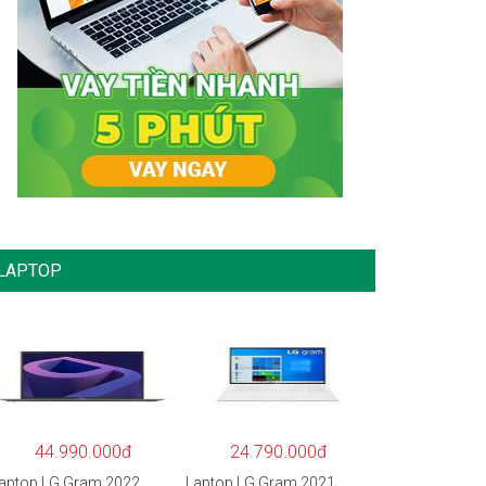
LAPTOP
44.990.000đ
24.790.000đ
aptop LG Gram 2022
Laptop LG Gram 2021