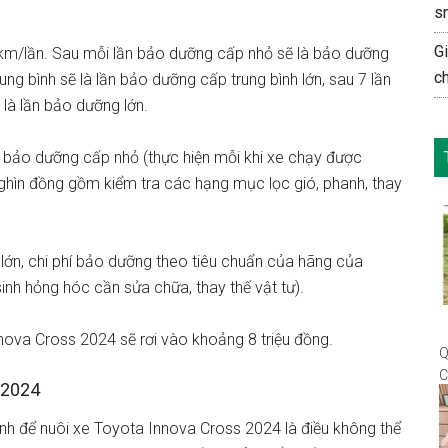
s
G
km/lần. Sau mỗi lần bảo dưỡng cấp nhỏ sẽ là bảo dưỡng
c
ng bình sẽ là lần bảo dưỡng cấp trung bình lớn, sau 7 lần
 là lần bảo dưỡng lớn.
í bảo dưỡng cấp nhỏ (thực hiện mỗi khi xe chạy được
hìn đồng gồm kiểm tra các hạng mục lọc gió, phanh, thay
 lớn, chi phí bảo dưỡng theo tiêu chuẩn của hãng của
inh hỏng hóc cần sửa chữa, thay thế vật tư).
ova Cross 2024 sẽ rơi vào khoảng 8 triệu đồng.
Q
C
 2024
P
ịnh để nuôi xe Toyota Innova Cross 2024 là điều không thể