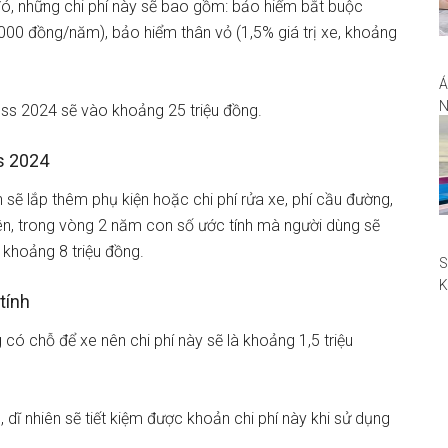
đó, những chi phí này sẽ bao gồm: bảo hiểm bắt buộc
000 đồng/năm), bảo hiểm thân vỏ (1,5% giá trị xe, khoảng
Á
N
oss 2024 sẽ vào khoảng 25 triệu đồng.
C
R
ss 2024
Đ
H
sẽ lắp thêm phụ kiện hoặc chi phí rửa xe, phí cầu đường,
ên, trong vòng 2 năm con số ước tính mà người dùng sẽ
khoảng 8 triệu đồng.
S
K
tính
T
M
có chỗ để xe nên chi phí này sẽ là khoảng 1,5 triệu
, dĩ nhiên sẽ tiết kiệm được khoản chi phí này khi sử dụng