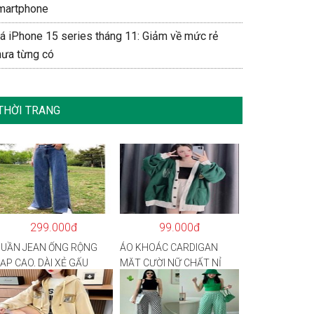
martphone
iá iPhone 15 series tháng 11: Giảm về mức rẻ
hưa từng có
THỜI TRANG
299.000đ
99.000đ
UẦN JEAN ỐNG RỘNG
ÁO KHOÁC CARDIGAN
ẠP CAO, DÀI XẺ GẤU
MẶT CƯỜI NỮ CHẤT NỈ
HONG CÁCH J6
COTTON