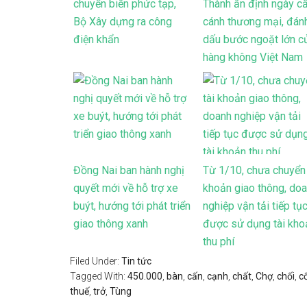
chuyển biến phức tạp,
Thành ấn định ngày c
Bộ Xây dựng ra công
cánh thương mại, đán
điện khẩn
dấu bước ngoặt lớn c
hàng không Việt Nam
Đồng Nai ban hành nghị
Từ 1/10, chưa chuyển 
quyết mới về hỗ trợ xe
khoản giao thông, do
buýt, hướng tới phát triển
nghiệp vận tải tiếp tụ
giao thông xanh
được sử dụng tài kho
thu phí
Filed Under:
Tin tức
Tagged With:
450.000
,
bàn
,
cấn
,
cạnh
,
chất
,
Chợ
,
chối
,
c
thuế
,
trở
,
Tùng