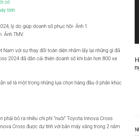
ới có
áy tính
m. Ảnh TMV.
t Nam với sự thay đổi toàn diện nhằm lấy lại những gì đã
ss 2024 đã dần cải thiện doanh số khi bán hơn 800 xe
H
n
vẫn sẽ là một trong những lựa chọn hàng đầu ở phân khúc
.
n phải bỏ ra nhiều chi phí “nuôi” Toyota Innova Cross
 Innova Cross được dự tính với bản máy xăng trong 2 năm
N