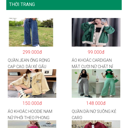
THỜI TRANG
299.000đ
99.000đ
QUẦN JEAN ỐNG RỘNG
ÁO KHOÁC CARDIGAN
CẠP CAO, DÀI XẺ GẤU
MẶT CƯỜI NỮ CHẤT NỈ
PHONG CÁCH J6
COTTON
150.000đ
148.000đ
ÁO KHOÁC HOODIE NAM
QUẦN DÀI NỮ SUÔNG KẺ
NỮ PHỐI THEO PHONG
CARO
CÁCH HÀN QUỐC FORM