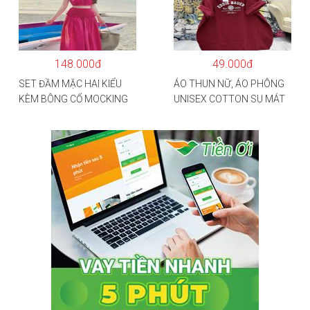
RỘNG HÌNH THÊU SIÊU
ĐẸP CỰC CHẤT LƯỢNG
HÀNG HOT TREND
148.000đ
49.000đ
SET ĐẦM MẶC HAI KIỂU
ÁO THUN NỮ, ÁO PHÔNG
KÈM BÔNG CỔ MOCKING
UNISEX COTTON SU MÁT
THÂN SAU(CÓ MÚT)
MẺ EDIE BAUER
MD126