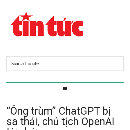
“Ông trùm” ChatGPT bị
sa thải, chủ tịch OpenAI