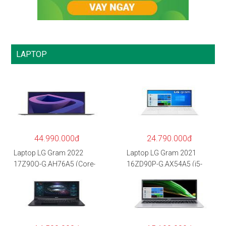
LAPTOP
44.990.000đ
24.790.000đ
Laptop LG Gram 2022
Laptop LG Gram 2021
17Z90Q-G.AH76A5 (Core-
16ZD90P-G.AX54A5 (i5-
i7
1135G7/8GB RAM/512GB
1260P/16GB/512GB/17″
SSD/16″WQXGA/Dos/Trắ
WQXGA/Win 11/Xám)
ng)