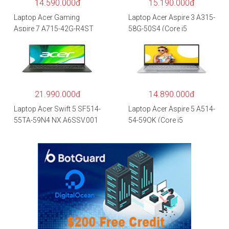
14.590.000đ
15.190.000đ
Laptop Acer Gaming
Laptop Acer Aspire 3 A315-
Aspire 7 A715-42G-R4ST
58G-50S4 (Core i5
NH.QAYSV.004 (R5
1135G7/8GB
5500U/8GB RAM/256GB
RAM/512GB/15.6″FHD/M
SSD/15.6″FHD
X350 2GB/Win 10/Bạc)
IPS/GTX1650 4GB/Win10)
– Hàng chính hãng
21.990.000đ
14.890.000đ
Laptop Acer Swift 5 SF514-
Laptop Acer Aspire 5 A514-
55TA-59N4 NX.A6SSV.001
54-59QK (Core i5
(i5-1135G7/16GB
1135G7/8GB
RAM/1TB
RAM/512GB/14″FHD/Win
SSD/14″FHD_Touch/Win1
11/Vàng)
0/Xanh) – Hàng chính
hãng